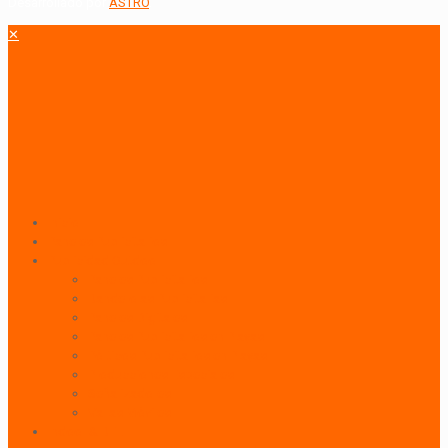
Desarrollado por
ASTRO
.
✕
Inicio
Paneles Publicitarios
Publicidad Outdoor
Paneles Publicitarios
Banderolas Publicitarias
Paneles Digitales
Paneles Publicitarios en Playas
Pórticos Publicitarios en Playas
Producciones Especiales
Señalizadores
Vallas Móviles
Indoor & BTL