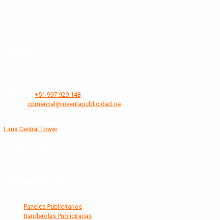
Propietario de Paneles:
INVENTA
Área Comercial
Inventa Publicidad
Teléfono:
+51 997 929 148
E-mail:
comercial@inventapublicidad.pe
Oficina Central
Lima Central Tower
Av. El Derby 254, Of. 907
Santiago de Surco
Lima - Perú
Publicidad Outdoor
Paneles Publicitarios
Banderolas Publicitarias