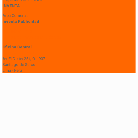
INVENTA
Área Comercial
Inventa Publicidad
+51 997 929 148
comercial@inventapublicidad.pe
Oficina Central
Lima Central Tower
Av. El Derby 254, Of. 907
Santiago de Surco
Lima - Perú