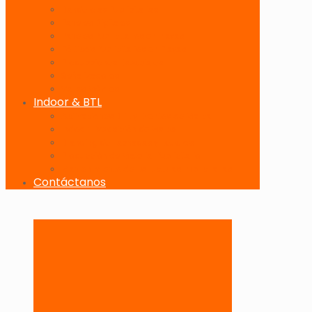
Banderolas Publicitarias
Paneles Digitales
Paneles Publicitarios en Playas
Pórticos Publicitarios en Playas
Producciones Especiales
Señalizadores
Vallas Móviles
Indoor & BTL
Activaciones BTL y Eventos de Marca
Indoor: Exposición de Marca
Branding de Fachadas y Letreros
Producción de Material Publicitario
Mantenimiento de Estructuras Publicitarias
Contáctanos