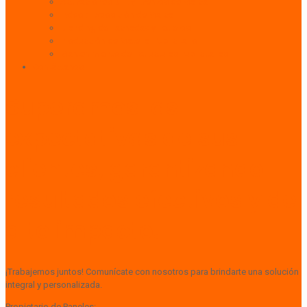
Activaciones BTL y Eventos de Marca
Indoor: Exposición de Marca
Branding de Fachadas y Letreros
Producción de Material Publicitario
Mantenimiento de Estructuras Publicitarias
Contáctanos
Superamos las
expectativas de sus
clientes, garantizando
resultados efectivos y de
alto impacto.
¡Trabajemos juntos! Comunícate con nosotros para brindarte una solución
integral y personalizada.
Propietario de Paneles: