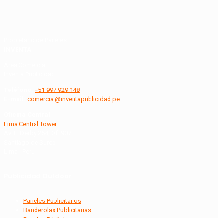
Propietario de Paneles:
INVENTA
Área Comercial
Inventa Publicidad
Teléfono:
+51 997 929 148
E-mail:
comercial@inventapublicidad.pe
Oficina Central
Lima Central Tower
Av. El Derby 254, Of. 907
Santiago de Surco
Lima - Perú
Publicidad Outdoor
Paneles Publicitarios
Banderolas Publicitarias