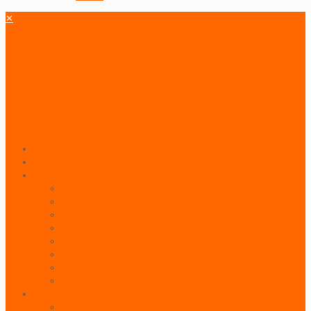
✕
Inicio
Paneles Publicitarios
Publicidad Outdoor
Paneles Publicitarios
Banderolas Publicitarias
Paneles Digitales
Paneles Publicitarios en Playas
Pórticos Publicitarios en Playas
Producciones Especiales
Señalizadores
Vallas Móviles
Indoor & BTL
Activaciones BTL y Eventos de Marca