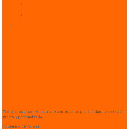
Indoor: Exposición de Marca
Branding de Fachadas y Letreros
Producción de Material Publicitario
Mantenimiento de Estructuras Publicitarias
Contáctanos
Superamos las
expectativas de sus
clientes, garantizando
resultados efectivos y de
alto impacto.
¡Trabajemos juntos! Comunícate con nosotros para brindarte una solución
integral y personalizada.
Propietario de Paneles: