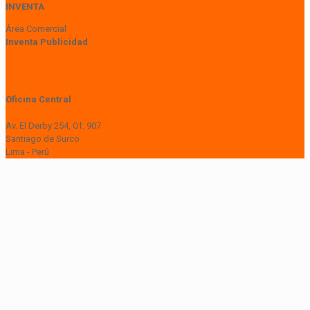
INVENTA
Área Comercial
Inventa Publicidad
+51 997 929 148
comercial@inventapublicidad.pe
Oficina Central
Lima Central Tower
Av. El Derby 254, Of. 907
Santiago de Surco
Lima - Perú