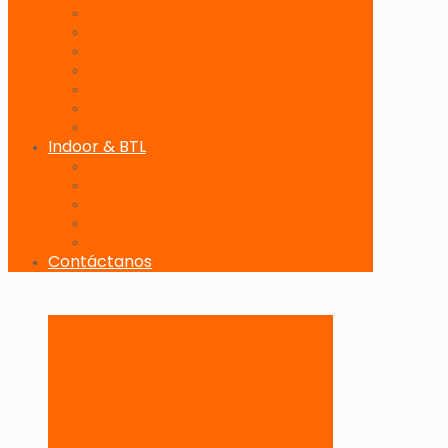
Banderolas Publicitarias
Paneles Digitales
Paneles Publicitarios en Playas
Pórticos Publicitarios en Playas
Producciones Especiales
Señalizadores
Vallas Móviles
Indoor & BTL
Activaciones BTL y Eventos de Marca
Indoor: Exposición de Marca
Branding de Fachadas y Letreros
Producción de Material Publicitario
Mantenimiento de Estructuras Publicitarias
Contáctanos