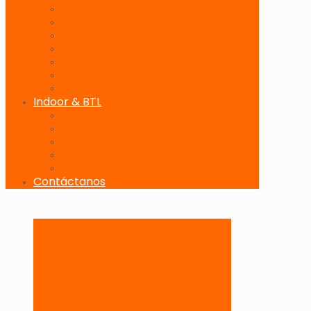
Banderolas Publicitarias
Paneles Digitales
Paneles Publicitarios en Playas
Pórticos Publicitarios en Playas
Producciones Especiales
Señalizadores
Vallas Móviles
Indoor & BTL
Activaciones BTL y Eventos de Marca
Indoor: Exposición de Marca
Branding de Fachadas y Letreros
Producción de Material Publicitario
Mantenimiento de Estructuras Publicitarias
Contáctanos