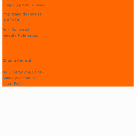
integral y personalizada.
Propietario de Paneles:
INVENTA
Área Comercial
Inventa Publicidad
+51 997 929 148
comercial@inventapublicidad.pe
Oficina Central
Lima Central Tower
Av. El Derby 254, Of. 907
Santiago de Surco
Lima - Perú