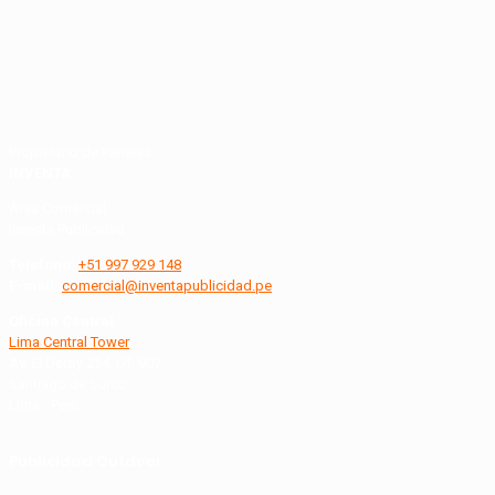
Propietario de Paneles:
INVENTA
Área Comercial
Inventa Publicidad
Teléfono:
+51 997 929 148
E-mail:
comercial@inventapublicidad.pe
Oficina Central
Lima Central Tower
Av. El Derby 254, Of. 907
Santiago de Surco
Lima - Perú
Publicidad Outdoor