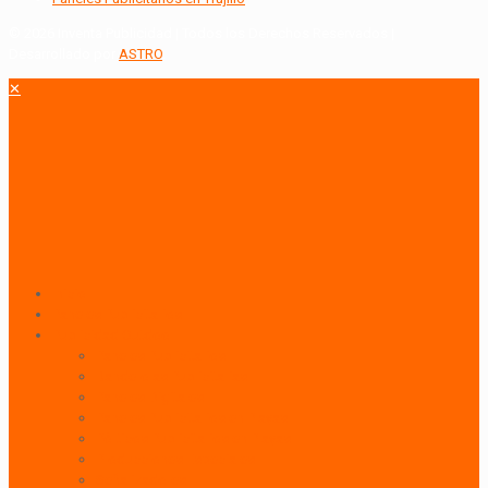
© 2026 Inventa Publicidad | Todos los Derechos Reservados |
Desarrollado por
ASTRO
.
✕
Inicio
Paneles Publicitarios
Publicidad Outdoor
Paneles Publicitarios
Banderolas Publicitarias
Paneles Digitales
Paneles Publicitarios en Playas
Pórticos Publicitarios en Playas
Producciones Especiales
Señalizadores