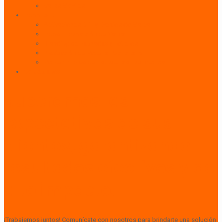
Vallas Móviles
Indoor & BTL
Activaciones BTL y Eventos de Marca
Indoor: Exposición de Marca
Branding de Fachadas y Letreros
Producción de Material Publicitario
Mantenimiento de Estructuras Publicitarias
Contáctanos
Superamos las
expectativas de sus
clientes, garantizando
resultados efectivos y de
alto impacto.
¡Trabajemos juntos! Comunícate con nosotros para brindarte una solución