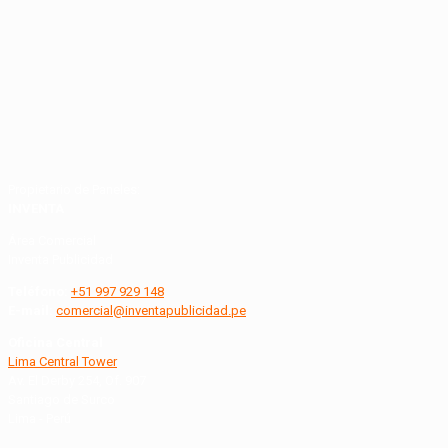
Propietario de Paneles:
INVENTA
Área Comercial
Inventa Publicidad
Teléfono:
+51 997 929 148
E-mail:
comercial@inventapublicidad.pe
Oficina Central
Lima Central Tower
Av. El Derby 254, Of. 907
Santiago de Surco
Lima - Perú