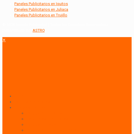
Paneles Publicitarios en Iquitos
Paneles Publicitarios en Juliaca
Paneles Publicitarios en Trujillo
© 2026 Inventa Publicidad | Todos los Derechos Reservados |
Desarrollado por
ASTRO
.
✕
Inicio
Paneles Publicitarios
Publicidad Outdoor
Paneles Publicitarios
Banderolas Publicitarias
Paneles Digitales
Paneles Publicitarios en Playas