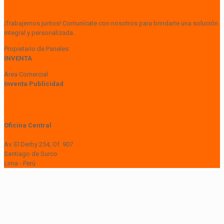
¡Trabajemos juntos! Comunícate con nosotros para brindarte una solución
integral y personalizada.
Propietario de Paneles:
INVENTA
Área Comercial
Inventa Publicidad
+51 997 929 148
comercial@inventapublicidad.pe
Oficina Central
Lima Central Tower
Av. El Derby 254, Of. 907
Santiago de Surco
Lima - Perú