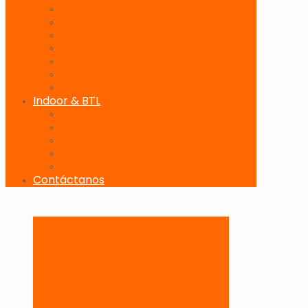
Banderolas Publicitarias
Paneles Digitales
Paneles Publicitarios en Playas
Pórticos Publicitarios en Playas
Producciones Especiales
Señalizadores
Vallas Móviles
Indoor & BTL
Activaciones BTL y Eventos de Marca
Indoor: Exposición de Marca
Branding de Fachadas y Letreros
Producción de Material Publicitario
Mantenimiento de Estructuras Publicitarias
Contáctanos