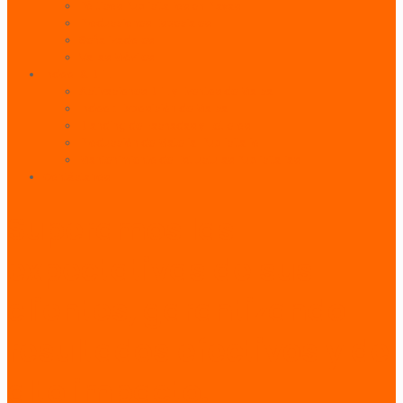
Pórticos Publicitarios en Playas
Producciones Especiales
Señalizadores
Vallas Móviles
Indoor & BTL
Activaciones BTL y Eventos de Marca
Indoor: Exposición de Marca
Branding de Fachadas y Letreros
Producción de Material Publicitario
Mantenimiento de Estructuras Publicitarias
Contáctanos
Superamos las
expectativas de sus
clientes, garantizando
resultados efectivos y de
alto impacto.