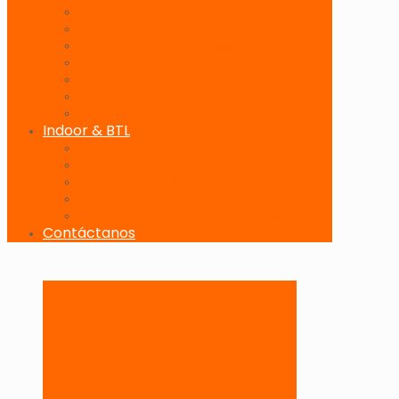
Banderolas Publicitarias
Paneles Digitales
Paneles Publicitarios en Playas
Pórticos Publicitarios en Playas
Producciones Especiales
Señalizadores
Vallas Móviles
Indoor & BTL
Activaciones BTL y Eventos de Marca
Indoor: Exposición de Marca
Branding de Fachadas y Letreros
Producción de Material Publicitario
Mantenimiento de Estructuras Publicitarias
Contáctanos