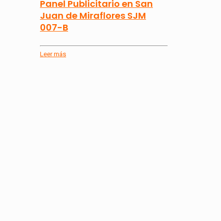
Panel Publicitario en San
Juan de Miraflores SJM
007-B
Leer más