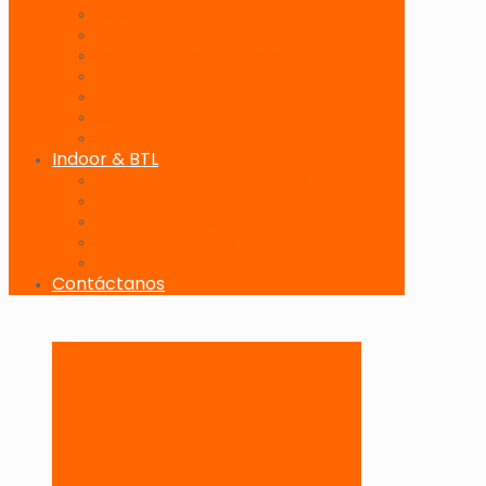
Banderolas Publicitarias
Paneles Digitales
Paneles Publicitarios en Playas
Pórticos Publicitarios en Playas
Producciones Especiales
Señalizadores
Vallas Móviles
Indoor & BTL
Activaciones BTL y Eventos de Marca
Indoor: Exposición de Marca
Branding de Fachadas y Letreros
Producción de Material Publicitario
Mantenimiento de Estructuras Publicitarias
Contáctanos