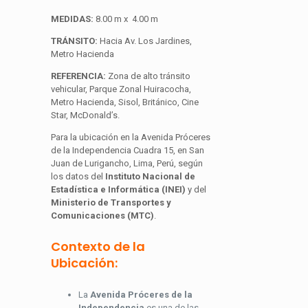
MEDIDAS:
8.00 m x 4.00 m
TRÁNSITO:
Hacia Av. Los Jardines,
Metro Hacienda
REFERENCIA:
Zona de alto tránsito
vehicular, Parque Zonal Huiracocha,
Metro Hacienda, Sisol, Británico, Cine
Star, McDonald’s.
Para la ubicación en la Avenida Próceres
de la Independencia Cuadra 15, en San
Juan de Lurigancho, Lima, Perú, según
los datos del
Instituto Nacional de
Estadística e Informática (INEI)
y del
Ministerio de Transportes y
Comunicaciones (MTC)
.
Contexto de la
Ubicación:
La
Avenida Próceres de la
Independencia
es una de las