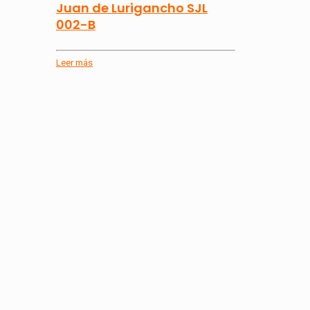
Juan de Lurigancho SJL
002-B
Leer más