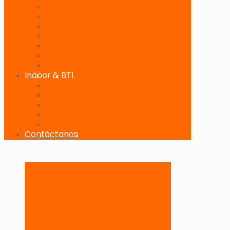
Banderolas Publicitarias
Paneles Digitales
Paneles Publicitarios en Playas
Pórticos Publicitarios en Playas
Producciones Especiales
Señalizadores
Vallas Móviles
Indoor & BTL
Activaciones BTL y Eventos de Marca
Indoor: Exposición de Marca
Branding de Fachadas y Letreros
Producción de Material Publicitario
Mantenimiento de Estructuras Publicitarias
Contáctanos