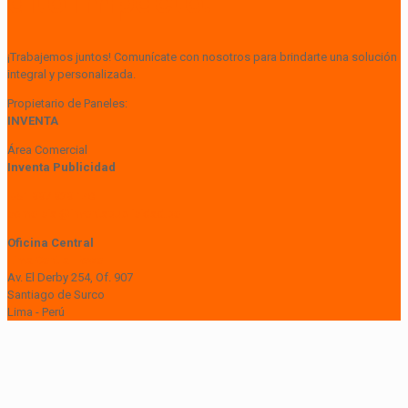
alto impacto.
¡Trabajemos juntos! Comunícate con nosotros para brindarte una solución
integral y personalizada.
Propietario de Paneles:
INVENTA
Área Comercial
Inventa Publicidad
+51 997 929 148
comercial@inventapublicidad.pe
Oficina Central
Lima Central Tower
Av. El Derby 254, Of. 907
Santiago de Surco
Lima - Perú