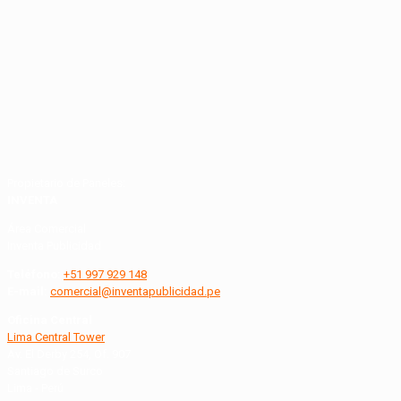
Propietario de Paneles:
INVENTA
Área Comercial
Inventa Publicidad
Teléfono:
+51 997 929 148
E-mail:
comercial@inventapublicidad.pe
Oficina Central
Lima Central Tower
Av. El Derby 254, Of. 907
Santiago de Surco
Lima - Perú