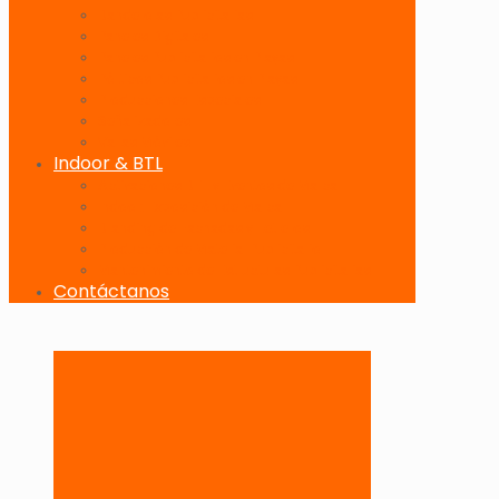
Banderolas Publicitarias
Paneles Digitales
Paneles Publicitarios en Playas
Pórticos Publicitarios en Playas
Producciones Especiales
Señalizadores
Vallas Móviles
Indoor & BTL
Activaciones BTL y Eventos de Marca
Indoor: Exposición de Marca
Branding de Fachadas y Letreros
Producción de Material Publicitario
Mantenimiento de Estructuras Publicitarias
Contáctanos