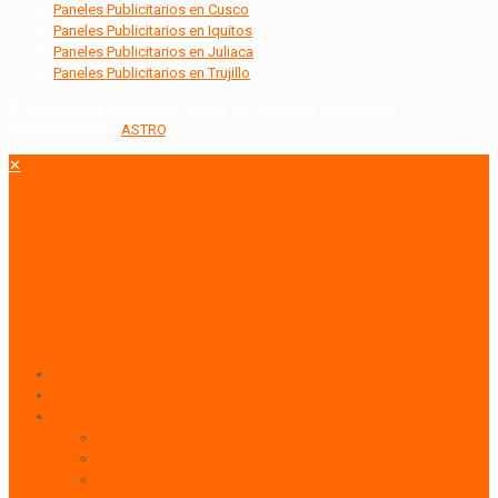
Paneles Publicitarios en Cusco
Paneles Publicitarios en Iquitos
Paneles Publicitarios en Juliaca
Paneles Publicitarios en Trujillo
© 2026 Inventa Publicidad | Todos los Derechos Reservados |
Desarrollado por
ASTRO
.
✕
Inicio
Paneles Publicitarios
Publicidad Outdoor
Paneles Publicitarios
Banderolas Publicitarias
Paneles Digitales