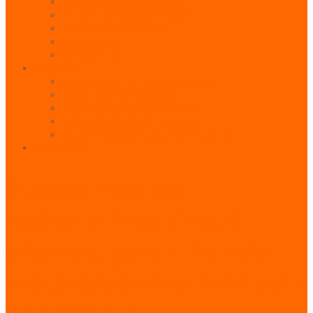
Paneles Publicitarios en Playas
Pórticos Publicitarios en Playas
Producciones Especiales
Señalizadores
Vallas Móviles
Indoor & BTL
Activaciones BTL y Eventos de Marca
Indoor: Exposición de Marca
Branding de Fachadas y Letreros
Producción de Material Publicitario
Mantenimiento de Estructuras Publicitarias
Contáctanos
Superamos las
expectativas de sus
clientes, garantizando
resultados efectivos y de