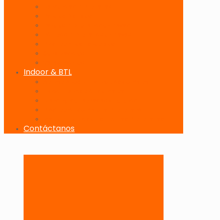
Banderolas Publicitarias
Paneles Digitales
Paneles Publicitarios en Playas
Pórticos Publicitarios en Playas
Producciones Especiales
Señalizadores
Vallas Móviles
Indoor & BTL
Activaciones BTL y Eventos de Marca
Indoor: Exposición de Marca
Branding de Fachadas y Letreros
Producción de Material Publicitario
Mantenimiento de Estructuras Publicitarias
Contáctanos