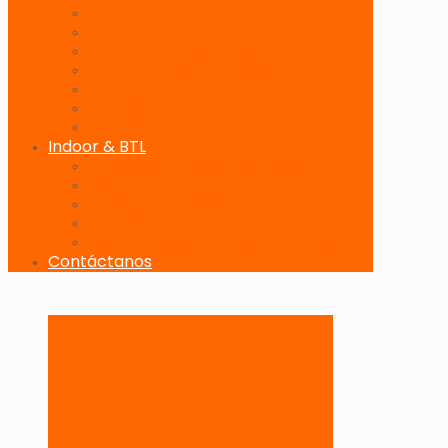
Banderolas Publicitarias
Paneles Digitales
Paneles Publicitarios en Playas
Pórticos Publicitarios en Playas
Producciones Especiales
Señalizadores
Vallas Móviles
Indoor & BTL
Activaciones BTL y Eventos de Marca
Indoor: Exposición de Marca
Branding de Fachadas y Letreros
Producción de Material Publicitario
Mantenimiento de Estructuras Publicitarias
Contáctanos