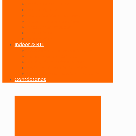
Banderolas Publicitarias
Paneles Digitales
Paneles Publicitarios en Playas
Pórticos Publicitarios en Playas
Producciones Especiales
Señalizadores
Vallas Móviles
Indoor & BTL
Activaciones BTL y Eventos de Marca
Indoor: Exposición de Marca
Branding de Fachadas y Letreros
Producción de Material Publicitario
Mantenimiento de Estructuras Publicitarias
Contáctanos