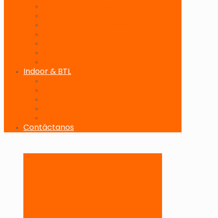
Banderolas Publicitarias
Paneles Digitales
Paneles Publicitarios en Playas
Pórticos Publicitarios en Playas
Producciones Especiales
Señalizadores
Vallas Móviles
Indoor & BTL
Activaciones BTL y Eventos de Marca
Indoor: Exposición de Marca
Branding de Fachadas y Letreros
Producción de Material Publicitario
Mantenimiento de Estructuras Publicitarias
Contáctanos