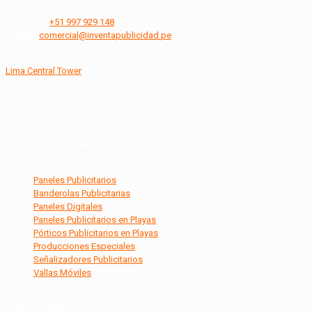
Teléfono:
+51 997 929 148
E-mail:
comercial@inventapublicidad.pe
Oficina Central
Lima Central Tower
Av. El Derby 254, Of. 907
Santiago de Surco
Lima - Perú
Publicidad Outdoor
Paneles Publicitarios
Banderolas Publicitarias
Paneles Digitales
Paneles Publicitarios en Playas
Pórticos Publicitarios en Playas
Producciones Especiales
Señalizadores Publicitarios
Vallas Móviles
Indoor & BTL