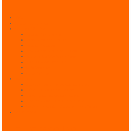
Inicio
Paneles Publicitarios
Publicidad Outdoor
Paneles Publicitarios
Banderolas Publicitarias
Paneles Digitales
Paneles Publicitarios en Playas
Pórticos Publicitarios en Playas
Producciones Especiales
Señalizadores
Vallas Móviles
Indoor & BTL
Activaciones BTL y Eventos de Marca
Indoor: Exposición de Marca
Branding de Fachadas y Letreros
Producción de Material Publicitario
Mantenimiento de Estructuras Publicitarias
Contáctanos
Superamos las