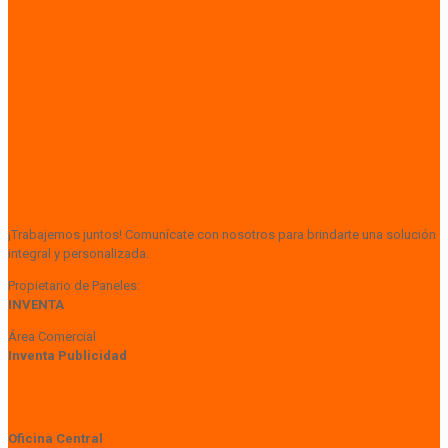
expectativas de sus
clientes, garantizando
resultados efectivos y de
alto impacto.
¡Trabajemos juntos! Comunícate con nosotros para brindarte una solución
integral y personalizada.
Propietario de Paneles:
INVENTA
Área Comercial
Inventa Publicidad
+51 997 929 148
comercial@inventapublicidad.pe
Oficina Central