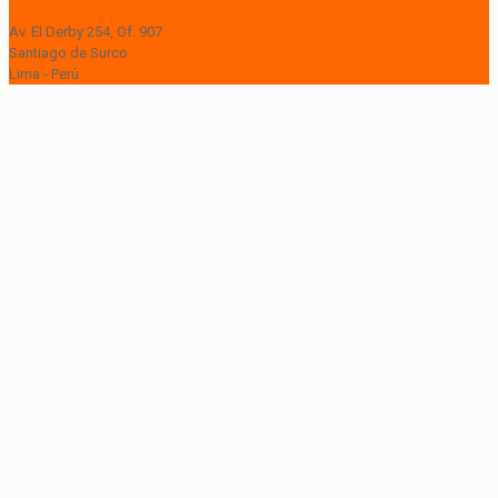
Lima Central Tower
Av. El Derby 254, Of. 907
Santiago de Surco
Lima - Perú