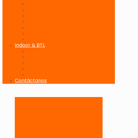
Banderolas Publicitarias
Paneles Digitales
Paneles Publicitarios en Playas
Pórticos Publicitarios en Playas
Producciones Especiales
Señalizadores
Vallas Móviles
Indoor & BTL
Activaciones BTL y Eventos de Marca
Indoor: Exposición de Marca
Branding de Fachadas y Letreros
Producción de Material Publicitario
Mantenimiento de Estructuras Publicitarias
Contáctanos