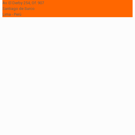
Av. El Derby 254, Of. 907
Santiago de Surco
Lima - Perú