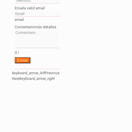
Email
a valid email
email
Comentario
más detalles
0
/
Enviar
keyboard_arrow_left
Previous
Next
keyboard_arrow_right