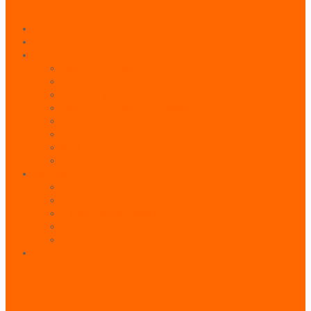
Inicio
Paneles Publicitarios
Publicidad Outdoor
Paneles Publicitarios
Banderolas Publicitarias
Paneles Digitales
Paneles Publicitarios en Playas
Pórticos Publicitarios en Playas
Producciones Especiales
Señalizadores
Vallas Móviles
Indoor & BTL
Activaciones BTL y Eventos de Marca
Indoor: Exposición de Marca
Branding de Fachadas y Letreros
Producción de Material Publicitario
Mantenimiento de Estructuras Publicitarias
Contáctanos
Superamos las