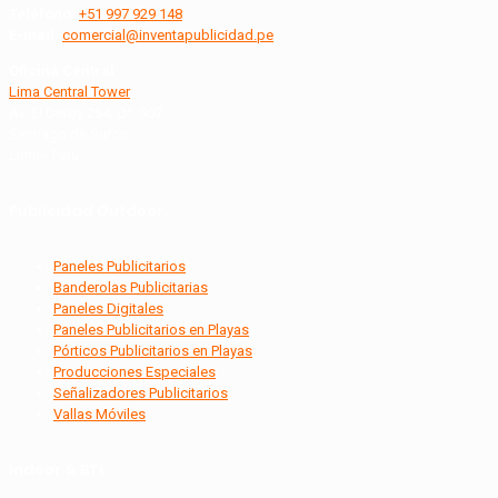
Teléfono:
+51 997 929 148
E-mail:
comercial@inventapublicidad.pe
Oficina Central
Lima Central Tower
Av. El Derby 254, Of. 907
Santiago de Surco
Lima - Perú
Publicidad Outdoor
Paneles Publicitarios
Banderolas Publicitarias
Paneles Digitales
Paneles Publicitarios en Playas
Pórticos Publicitarios en Playas
Producciones Especiales
Señalizadores Publicitarios
Vallas Móviles
Indoor & BTL