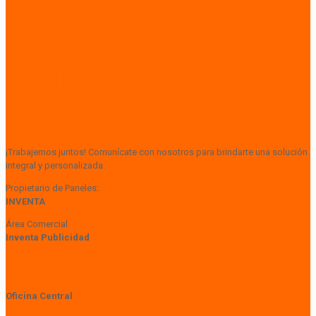
expectativas de sus
clientes, garantizando
resultados efectivos y de
alto impacto.
¡Trabajemos juntos! Comunícate con nosotros para brindarte una solución
integral y personalizada.
Propietario de Paneles:
INVENTA
Área Comercial
Inventa Publicidad
+51 997 929 148
comercial@inventapublicidad.pe
Oficina Central
Lima Central Tower