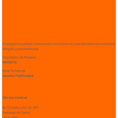
clientes, garantizando
resultados efectivos y de
alto impacto.
¡Trabajemos juntos! Comunícate con nosotros para brindarte una solución
integral y personalizada.
Propietario de Paneles:
INVENTA
Área Comercial
Inventa Publicidad
+51 997 929 148
comercial@inventapublicidad.pe
Oficina Central
Lima Central Tower
Av. El Derby 254, Of. 907
Santiago de Surco
Lima - Perú