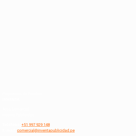
Propietario de Paneles:
INVENTA
Área Comercial
Inventa Publicidad
Teléfono:
+51 997 929 148
E-mail:
comercial@inventapublicidad.pe