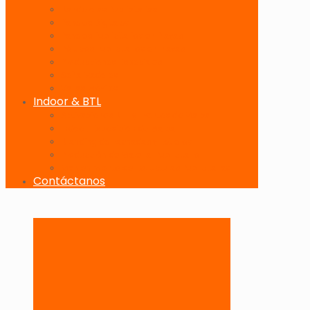
Banderolas Publicitarias
Paneles Digitales
Paneles Publicitarios en Playas
Pórticos Publicitarios en Playas
Producciones Especiales
Señalizadores
Vallas Móviles
Indoor & BTL
Activaciones BTL y Eventos de Marca
Indoor: Exposición de Marca
Branding de Fachadas y Letreros
Producción de Material Publicitario
Mantenimiento de Estructuras Publicitarias
Contáctanos