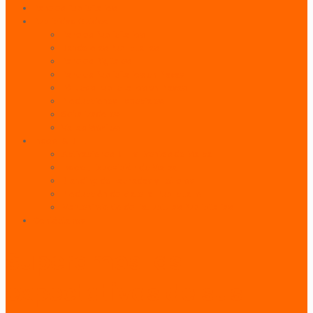
Paneles Publicitarios
Publicidad Outdoor
Paneles Publicitarios
Banderolas Publicitarias
Paneles Digitales
Paneles Publicitarios en Playas
Pórticos Publicitarios en Playas
Producciones Especiales
Señalizadores
Vallas Móviles
Indoor & BTL
Activaciones BTL y Eventos de Marca
Indoor: Exposición de Marca
Branding de Fachadas y Letreros
Producción de Material Publicitario
Mantenimiento de Estructuras Publicitarias
Contáctanos
Superamos las
expectativas de sus