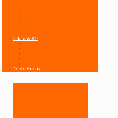
Banderolas Publicitarias
Paneles Digitales
Paneles Publicitarios en Playas
Pórticos Publicitarios en Playas
Producciones Especiales
Señalizadores
Vallas Móviles
Indoor & BTL
Activaciones BTL y Eventos de Marca
Indoor: Exposición de Marca
Branding de Fachadas y Letreros
Producción de Material Publicitario
Mantenimiento de Estructuras Publicitarias
Contáctanos