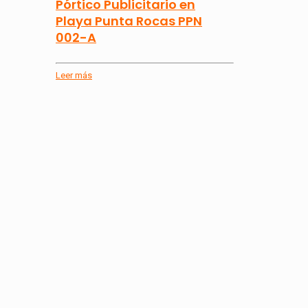
Pórtico Publicitario en
Playa Punta Rocas PPN
002-A
Leer más