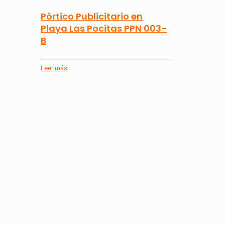
Pórtico Publicitario en
Playa Las Pocitas PPN 003-
B
Leer más