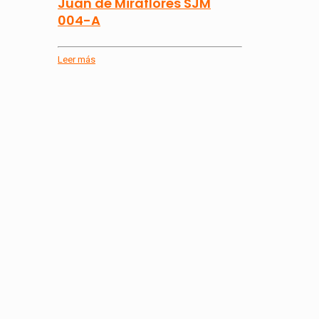
Juan de Miraflores SJM
004-A
Leer más