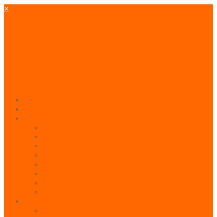
✕
Inicio
Paneles Publicitarios
Publicidad Outdoor
Paneles Publicitarios
Banderolas Publicitarias
Paneles Digitales
Paneles Publicitarios en Playas
Pórticos Publicitarios en Playas
Producciones Especiales
Señalizadores
Vallas Móviles
Indoor & BTL
Activaciones BTL y Eventos de Marca