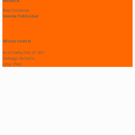
INVENTA
Área Comercial
Inventa Publicidad
+51 997 929 148
comercial@inventapublicidad.pe
Oficina Central
Lima Central Tower
Av. El Derby 254, Of. 907
Santiago de Surco
Lima - Perú