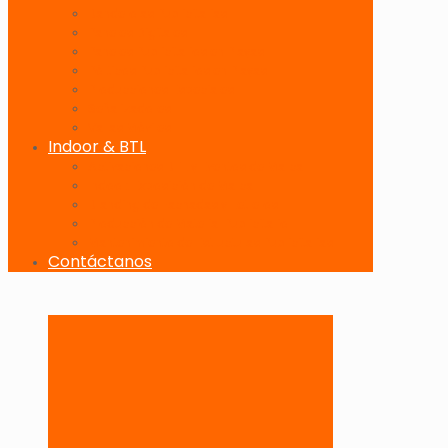
Banderolas Publicitarias
Paneles Digitales
Paneles Publicitarios en Playas
Pórticos Publicitarios en Playas
Producciones Especiales
Señalizadores
Vallas Móviles
Indoor & BTL
Activaciones BTL y Eventos de Marca
Indoor: Exposición de Marca
Branding de Fachadas y Letreros
Producción de Material Publicitario
Mantenimiento de Estructuras Publicitarias
Contáctanos