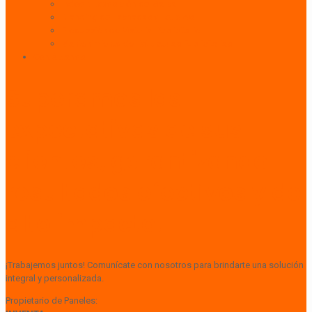
Indoor: Exposición de Marca
Branding de Fachadas y Letreros
Producción de Material Publicitario
Mantenimiento de Estructuras Publicitarias
Contáctanos
Superamos las
expectativas de sus
clientes, garantizando
resultados efectivos y de
alto impacto.
¡Trabajemos juntos! Comunícate con nosotros para brindarte una solución
integral y personalizada.
Propietario de Paneles: