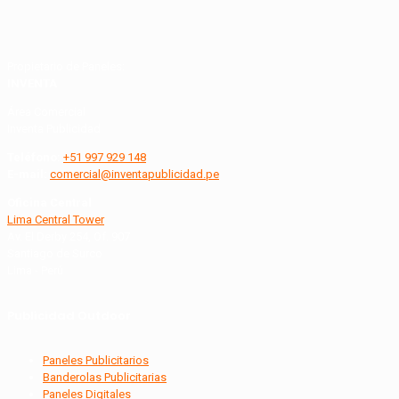
Propietario de Paneles:
INVENTA
Área Comercial
Inventa Publicidad
Teléfono:
+51 997 929 148
E-mail:
comercial@inventapublicidad.pe
Oficina Central
Lima Central Tower
Av. El Derby 254, Of. 907
Santiago de Surco
Lima - Perú
Publicidad Outdoor
Paneles Publicitarios
Banderolas Publicitarias
Paneles Digitales