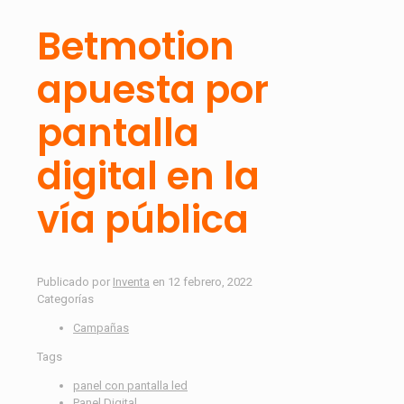
Betmotion
apuesta por
pantalla
digital en la
vía pública
Publicado por
Inventa
en
12 febrero, 2022
Categorías
Campañas
Tags
panel con pantalla led
Panel Digital