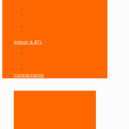
Banderolas Publicitarias
Paneles Digitales
Paneles Publicitarios en Playas
Pórticos Publicitarios en Playas
Producciones Especiales
Señalizadores
Vallas Móviles
Indoor & BTL
Activaciones BTL y Eventos de Marca
Indoor: Exposición de Marca
Branding de Fachadas y Letreros
Producción de Material Publicitario
Mantenimiento de Estructuras Publicitarias
Contáctanos