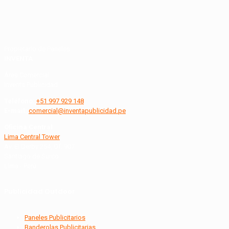
Propietario de Paneles:
INVENTA
Área Comercial
Inventa Publicidad
Teléfono:
+51 997 929 148
E-mail:
comercial@inventapublicidad.pe
Oficina Central
Lima Central Tower
Av. El Derby 254, Of. 907
Santiago de Surco
Lima - Perú
Publicidad Outdoor
Paneles Publicitarios
Banderolas Publicitarias