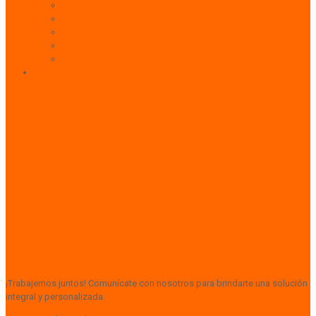
Activaciones BTL y Eventos de Marca
Indoor: Exposición de Marca
Branding de Fachadas y Letreros
Producción de Material Publicitario
Mantenimiento de Estructuras Publicitarias
Contáctanos
Superamos las
expectativas de sus
clientes, garantizando
resultados efectivos y de
alto impacto.
¡Trabajemos juntos! Comunícate con nosotros para brindarte una solución
integral y personalizada.