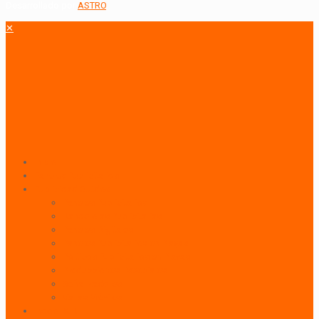
Desarrollado por
ASTRO
.
✕
Inicio
Paneles Publicitarios
Publicidad Outdoor
Paneles Publicitarios
Banderolas Publicitarias
Paneles Digitales
Paneles Publicitarios en Playas
Pórticos Publicitarios en Playas
Producciones Especiales
Señalizadores
Vallas Móviles
Indoor & BTL