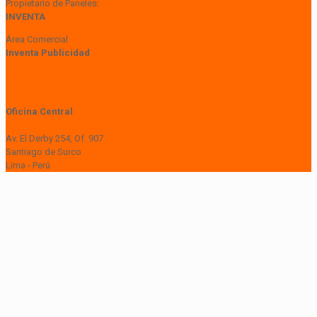
Propietario de Paneles:
INVENTA
Área Comercial
Inventa Publicidad
+51 997 929 148
comercial@inventapublicidad.pe
Oficina Central
Lima Central Tower
Av. El Derby 254, Of. 907
Santiago de Surco
Lima - Perú