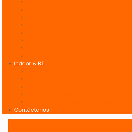
Paneles Publicitarios
Banderolas Publicitarias
Paneles Digitales
Paneles Publicitarios en Playas
Pórticos Publicitarios en Playas
Producciones Especiales
Señalizadores
Vallas Móviles
Indoor & BTL
Activaciones BTL y Eventos de Marca
Indoor: Exposición de Marca
Branding de Fachadas y Letreros
Producción de Material Publicitario
Mantenimiento de Estructuras Publicitarias
Contáctanos