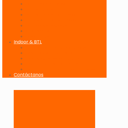
Banderolas Publicitarias
Paneles Digitales
Paneles Publicitarios en Playas
Pórticos Publicitarios en Playas
Producciones Especiales
Señalizadores
Vallas Móviles
Indoor & BTL
Activaciones BTL y Eventos de Marca
Indoor: Exposición de Marca
Branding de Fachadas y Letreros
Producción de Material Publicitario
Mantenimiento de Estructuras Publicitarias
Contáctanos