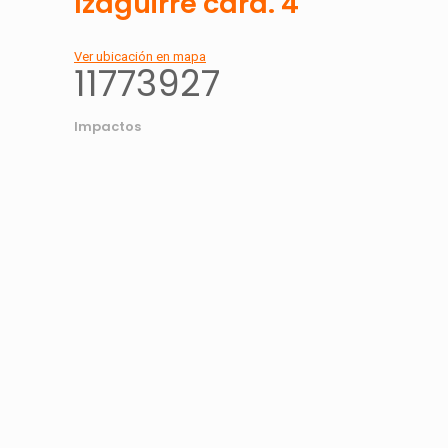
Izaguirre cdra. 4
Ver ubicación en mapa
11773927
Impactos