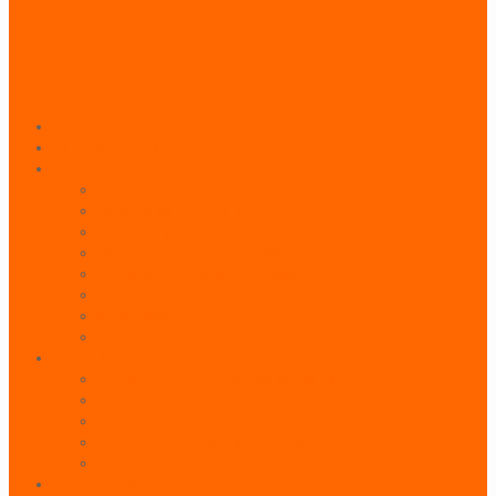
Inicio
Paneles Publicitarios
Publicidad Outdoor
Paneles Publicitarios
Banderolas Publicitarias
Paneles Digitales
Paneles Publicitarios en Playas
Pórticos Publicitarios en Playas
Producciones Especiales
Señalizadores
Vallas Móviles
Indoor & BTL
Activaciones BTL y Eventos de Marca
Indoor: Exposición de Marca
Branding de Fachadas y Letreros
Producción de Material Publicitario
Mantenimiento de Estructuras Publicitarias
Contáctanos