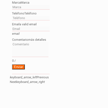
Marca
Marca
Teléfono
Teléfono
Email
a valid email
email
Comentario
más detalles
0
/
Enviar
keyboard_arrow_left
Previous
Next
keyboard_arrow_right