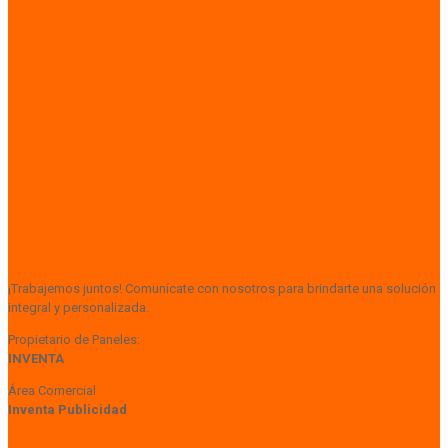
Superamos las
expectativas de sus
clientes, garantizando
resultados efectivos y de
alto impacto.
¡Trabajemos juntos! Comunícate con nosotros para brindarte una solución
integral y personalizada.
Propietario de Paneles:
INVENTA
Área Comercial
Inventa Publicidad
+51 997 929 148