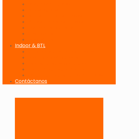
Banderolas Publicitarias
Paneles Digitales
Paneles Publicitarios en Playas
Pórticos Publicitarios en Playas
Producciones Especiales
Señalizadores
Vallas Móviles
Indoor & BTL
Activaciones BTL y Eventos de Marca
Indoor: Exposición de Marca
Branding de Fachadas y Letreros
Producción de Material Publicitario
Mantenimiento de Estructuras Publicitarias
Contáctanos