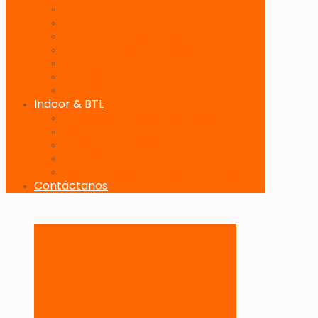
Banderolas Publicitarias
Paneles Digitales
Paneles Publicitarios en Playas
Pórticos Publicitarios en Playas
Producciones Especiales
Señalizadores
Vallas Móviles
Indoor & BTL
Activaciones BTL y Eventos de Marca
Indoor: Exposición de Marca
Branding de Fachadas y Letreros
Producción de Material Publicitario
Mantenimiento de Estructuras Publicitarias
Contáctanos