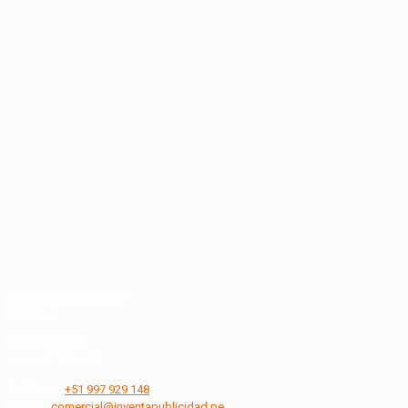
Propietario de Paneles:
INVENTA
Área Comercial
Inventa Publicidad
Teléfono:
+51 997 929 148
E-mail:
comercial@inventapublicidad.pe