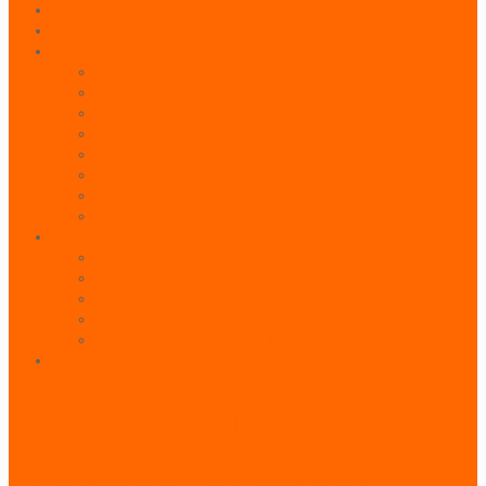
Inicio
Paneles Publicitarios
Publicidad Outdoor
Paneles Publicitarios
Banderolas Publicitarias
Paneles Digitales
Paneles Publicitarios en Playas
Pórticos Publicitarios en Playas
Producciones Especiales
Señalizadores
Vallas Móviles
Indoor & BTL
Activaciones BTL y Eventos de Marca
Indoor: Exposición de Marca
Branding de Fachadas y Letreros
Producción de Material Publicitario
Mantenimiento de Estructuras Publicitarias
Contáctanos
Superamos las
expectativas de sus