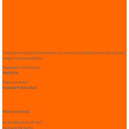
clientes, garantizando
resultados efectivos y de
alto impacto.
¡Trabajemos juntos! Comunícate con nosotros para brindarte una solución
integral y personalizada.
Propietario de Paneles:
INVENTA
Área Comercial
Inventa Publicidad
+51 997 929 148
comercial@inventapublicidad.pe
Oficina Central
Lima Central Tower
Av. El Derby 254, Of. 907
Santiago de Surco