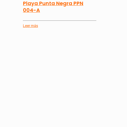
Playa Punta Negra PPN
004-A
Leer más