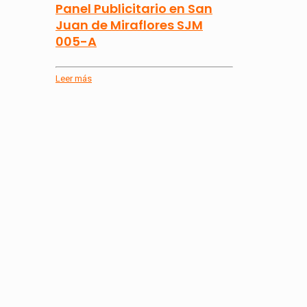
Panel Publicitario en San
Juan de Miraflores SJM
005-A
Leer más