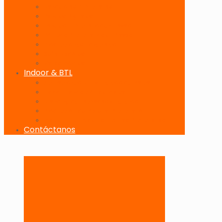
Banderolas Publicitarias
Paneles Digitales
Paneles Publicitarios en Playas
Pórticos Publicitarios en Playas
Producciones Especiales
Señalizadores
Vallas Móviles
Indoor & BTL
Activaciones BTL y Eventos de Marca
Indoor: Exposición de Marca
Branding de Fachadas y Letreros
Producción de Material Publicitario
Mantenimiento de Estructuras Publicitarias
Contáctanos