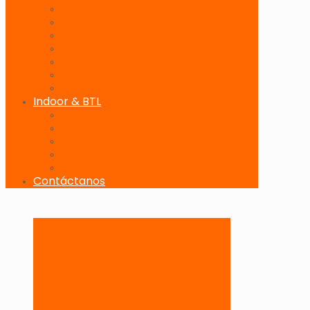
Banderolas Publicitarias
Paneles Digitales
Paneles Publicitarios en Playas
Pórticos Publicitarios en Playas
Producciones Especiales
Señalizadores
Vallas Móviles
Indoor & BTL
Activaciones BTL y Eventos de Marca
Indoor: Exposición de Marca
Branding de Fachadas y Letreros
Producción de Material Publicitario
Mantenimiento de Estructuras Publicitarias
Contáctanos