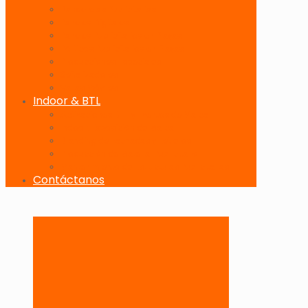
Banderolas Publicitarias
Paneles Digitales
Paneles Publicitarios en Playas
Pórticos Publicitarios en Playas
Producciones Especiales
Señalizadores
Vallas Móviles
Indoor & BTL
Activaciones BTL y Eventos de Marca
Indoor: Exposición de Marca
Branding de Fachadas y Letreros
Producción de Material Publicitario
Mantenimiento de Estructuras Publicitarias
Contáctanos