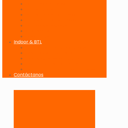
Banderolas Publicitarias
Paneles Digitales
Paneles Publicitarios en Playas
Pórticos Publicitarios en Playas
Producciones Especiales
Señalizadores
Vallas Móviles
Indoor & BTL
Activaciones BTL y Eventos de Marca
Indoor: Exposición de Marca
Branding de Fachadas y Letreros
Producción de Material Publicitario
Mantenimiento de Estructuras Publicitarias
Contáctanos