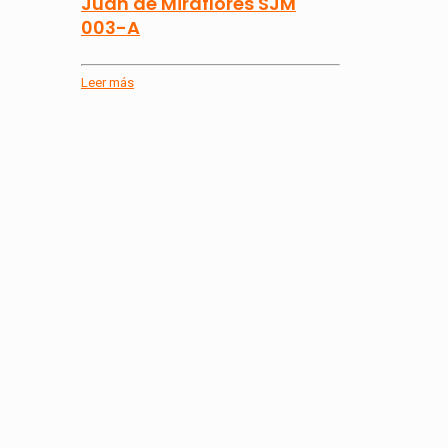
Juan de Miraflores SJM
003-A
Leer más