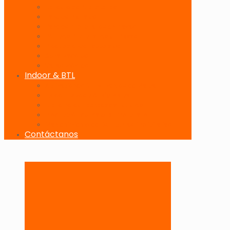
Banderolas Publicitarias
Paneles Digitales
Paneles Publicitarios en Playas
Pórticos Publicitarios en Playas
Producciones Especiales
Señalizadores
Vallas Móviles
Indoor & BTL
Activaciones BTL y Eventos de Marca
Indoor: Exposición de Marca
Branding de Fachadas y Letreros
Producción de Material Publicitario
Mantenimiento de Estructuras Publicitarias
Contáctanos