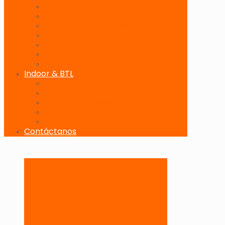
Banderolas Publicitarias
Paneles Digitales
Paneles Publicitarios en Playas
Pórticos Publicitarios en Playas
Producciones Especiales
Señalizadores
Vallas Móviles
Indoor & BTL
Activaciones BTL y Eventos de Marca
Indoor: Exposición de Marca
Branding de Fachadas y Letreros
Producción de Material Publicitario
Mantenimiento de Estructuras Publicitarias
Contáctanos