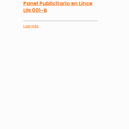
Panel Publicitario en Lince
LIN 001-B
Leer más