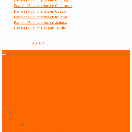
Paneles Publicitarios en Chiclayo
Paneles Publicitarios en Chimbote
Paneles Publicitarios en Cusco
Paneles Publicitarios en Iquitos
Paneles Publicitarios en Juliaca
Paneles Publicitarios en Trujillo
© 2026 Inventa Publicidad | Todos los Derechos Reservados |
Desarrollado por
ASTRO
.
✕
Inicio
Paneles Publicitarios
Publicidad Outdoor
Paneles Publicitarios
Banderolas Publicitarias