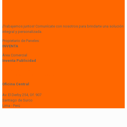
alto impacto.
¡Trabajemos juntos! Comunícate con nosotros para brindarte una solución
integral y personalizada.
Propietario de Paneles:
INVENTA
Área Comercial
Inventa Publicidad
+51 997 929 148
comercial@inventapublicidad.pe
Oficina Central
Lima Central Tower
Av. El Derby 254, Of. 907
Santiago de Surco
Lima - Perú