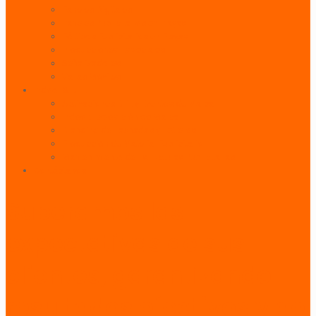
Paneles Digitales
Paneles Publicitarios en Playas
Pórticos Publicitarios en Playas
Producciones Especiales
Señalizadores
Vallas Móviles
Indoor & BTL
Activaciones BTL y Eventos de Marca
Indoor: Exposición de Marca
Branding de Fachadas y Letreros
Producción de Material Publicitario
Mantenimiento de Estructuras Publicitarias
Contáctanos
Superamos las
expectativas de sus
clientes, garantizando
resultados efectivos y de