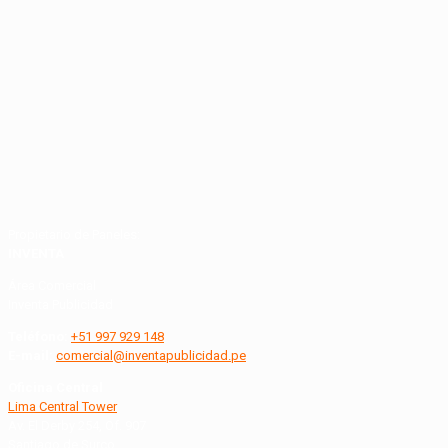
Propietario de Paneles:
INVENTA
Área Comercial
Inventa Publicidad
Teléfono:
+51 997 929 148
E-mail:
comercial@inventapublicidad.pe
Oficina Central
Lima Central Tower
Av. El Derby 254, Of. 907
Santiago de Surco