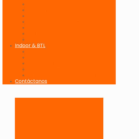
Banderolas Publicitarias
Paneles Digitales
Paneles Publicitarios en Playas
Pórticos Publicitarios en Playas
Producciones Especiales
Señalizadores
Vallas Móviles
Indoor & BTL
Activaciones BTL y Eventos de Marca
Indoor: Exposición de Marca
Branding de Fachadas y Letreros
Producción de Material Publicitario
Mantenimiento de Estructuras Publicitarias
Contáctanos