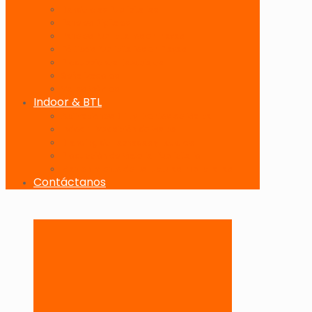
Banderolas Publicitarias
Paneles Digitales
Paneles Publicitarios en Playas
Pórticos Publicitarios en Playas
Producciones Especiales
Señalizadores
Vallas Móviles
Indoor & BTL
Activaciones BTL y Eventos de Marca
Indoor: Exposición de Marca
Branding de Fachadas y Letreros
Producción de Material Publicitario
Mantenimiento de Estructuras Publicitarias
Contáctanos