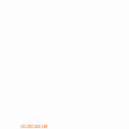
Propietario de Paneles:
INVENTA
Área Comercial
Inventa Publicidad
Teléfono:
+51 997 929 148