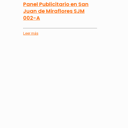
Panel Publicitario en San
Juan de Miraflores SJM
002-A
Leer más