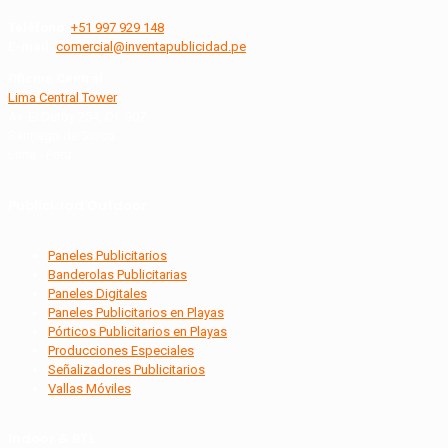
Teléfono:
+51 997 929 148
E-mail:
comercial@inventapublicidad.pe
Oficina Central
Lima Central Tower
Av. El Derby 254, Of. 907
Santiago de Surco
Lima - Perú
Publicidad Outdoor
Paneles Publicitarios
Banderolas Publicitarias
Paneles Digitales
Paneles Publicitarios en Playas
Pórticos Publicitarios en Playas
Producciones Especiales
Señalizadores Publicitarios
Vallas Móviles
Indoor & BTL