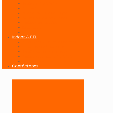
Banderolas Publicitarias
Paneles Digitales
Paneles Publicitarios en Playas
Pórticos Publicitarios en Playas
Producciones Especiales
Señalizadores
Vallas Móviles
Indoor & BTL
Activaciones BTL y Eventos de Marca
Indoor: Exposición de Marca
Branding de Fachadas y Letreros
Producción de Material Publicitario
Mantenimiento de Estructuras Publicitarias
Contáctanos