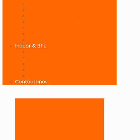
Banderolas Publicitarias
Paneles Digitales
Paneles Publicitarios en Playas
Pórticos Publicitarios en Playas
Producciones Especiales
Señalizadores
Vallas Móviles
Indoor & BTL
Activaciones BTL y Eventos de Marca
Indoor: Exposición de Marca
Branding de Fachadas y Letreros
Producción de Material Publicitario
Mantenimiento de Estructuras Publicitarias
Contáctanos