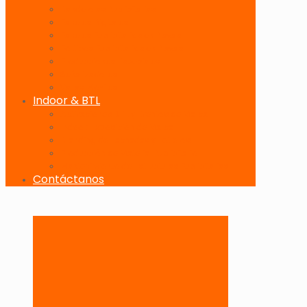
Banderolas Publicitarias
Paneles Digitales
Paneles Publicitarios en Playas
Pórticos Publicitarios en Playas
Producciones Especiales
Señalizadores
Vallas Móviles
Indoor & BTL
Activaciones BTL y Eventos de Marca
Indoor: Exposición de Marca
Branding de Fachadas y Letreros
Producción de Material Publicitario
Mantenimiento de Estructuras Publicitarias
Contáctanos