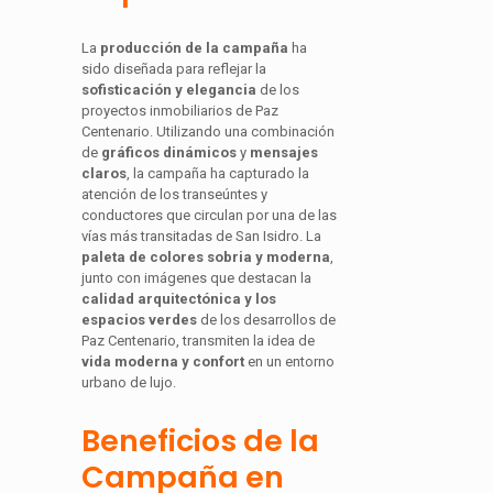
La
producción de la campaña
ha
sido diseñada para reflejar la
sofisticación y elegancia
de los
proyectos inmobiliarios de Paz
Centenario. Utilizando una combinación
de
gráficos dinámicos
y
mensajes
claros
, la campaña ha capturado la
atención de los transeúntes y
conductores que circulan por una de las
vías más transitadas de San Isidro. La
paleta de colores sobria y moderna
,
junto con imágenes que destacan la
calidad arquitectónica y los
espacios verdes
de los desarrollos de
Paz Centenario, transmiten la idea de
vida moderna y confort
en un entorno
urbano de lujo.
Beneficios de la
Campaña en