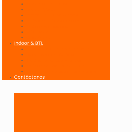
Banderolas Publicitarias
Paneles Digitales
Paneles Publicitarios en Playas
Pórticos Publicitarios en Playas
Producciones Especiales
Señalizadores
Vallas Móviles
Indoor & BTL
Activaciones BTL y Eventos de Marca
Indoor: Exposición de Marca
Branding de Fachadas y Letreros
Producción de Material Publicitario
Mantenimiento de Estructuras Publicitarias
Contáctanos