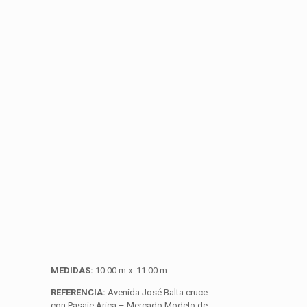
MEDIDAS:
10.00 m x 11.00 m
REFERENCIA:
Avenida José Balta cruce
con Pasaje Arica – Mercado Modelo de