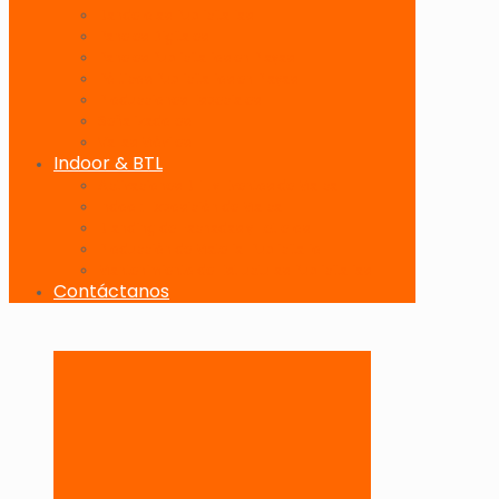
Banderolas Publicitarias
Paneles Digitales
Paneles Publicitarios en Playas
Pórticos Publicitarios en Playas
Producciones Especiales
Señalizadores
Vallas Móviles
Indoor & BTL
Activaciones BTL y Eventos de Marca
Indoor: Exposición de Marca
Branding de Fachadas y Letreros
Producción de Material Publicitario
Mantenimiento de Estructuras Publicitarias
Contáctanos