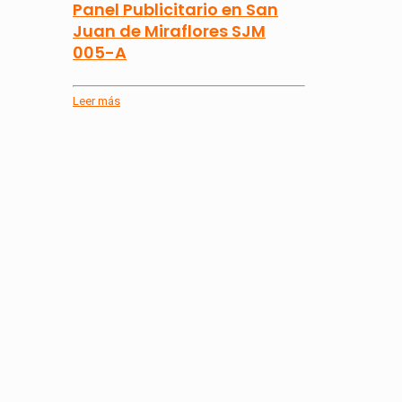
Panel Publicitario en San
Juan de Miraflores SJM
005-A
Leer más