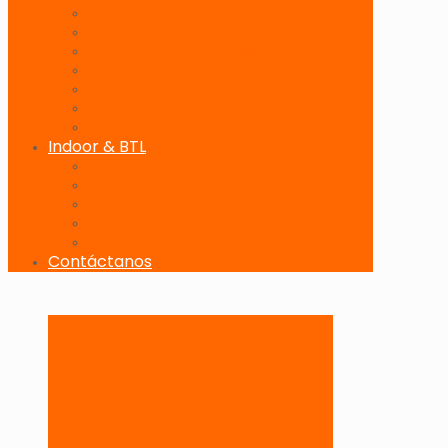
Banderolas Publicitarias
Paneles Digitales
Paneles Publicitarios en Playas
Pórticos Publicitarios en Playas
Producciones Especiales
Señalizadores
Vallas Móviles
Indoor & BTL
Activaciones BTL y Eventos de Marca
Indoor: Exposición de Marca
Branding de Fachadas y Letreros
Producción de Material Publicitario
Mantenimiento de Estructuras Publicitarias
Contáctanos