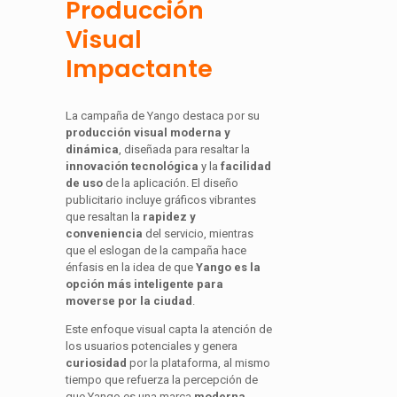
Producción
Visual
Impactante
La campaña de Yango destaca por su
producción visual moderna y
dinámica
, diseñada para resaltar la
innovación tecnológica
y la
facilidad
de uso
de la aplicación. El diseño
publicitario incluye gráficos vibrantes
que resaltan la
rapidez y
conveniencia
del servicio, mientras
que el eslogan de la campaña hace
énfasis en la idea de que
Yango es la
opción más inteligente para
moverse por la ciudad
.
Este enfoque visual capta la atención de
los usuarios potenciales y genera
curiosidad
por la plataforma, al mismo
tiempo que refuerza la percepción de
que Yango es una marca
moderna,