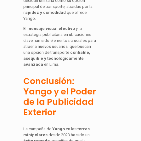
decidan utilizarla como su opción
principal de transporte, atraídas por la
rapidez y comodidad
que ofrece
Yango.
El
mensaje visual efectivo
y la
estrategia publicitaria en ubicaciones
clave han sido elementos cruciales para
atraer a nuevos usuarios, que buscan
una opción de transporte
confiable,
asequible y tecnológicamente
avanzada
en Lima.
Conclusión:
Yango y el Poder
de la Publicidad
Exterior
La campaña de
Yango
en las
torres
minipolares
desde 2023 ha sido un
éxito rotundo
, permitiendo que la