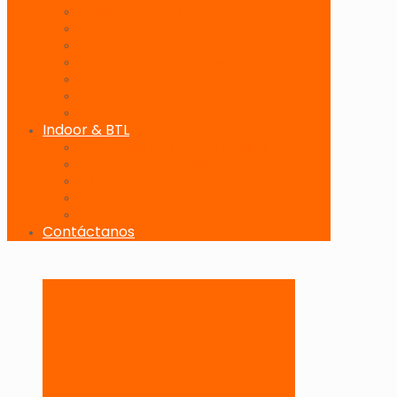
Banderolas Publicitarias
Paneles Digitales
Paneles Publicitarios en Playas
Pórticos Publicitarios en Playas
Producciones Especiales
Señalizadores
Vallas Móviles
Indoor & BTL
Activaciones BTL y Eventos de Marca
Indoor: Exposición de Marca
Branding de Fachadas y Letreros
Producción de Material Publicitario
Mantenimiento de Estructuras Publicitarias
Contáctanos